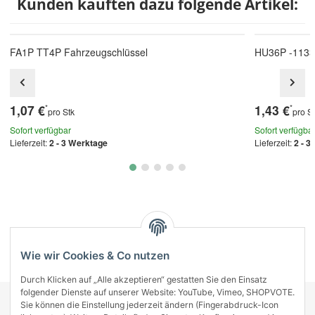
Kunden kauften dazu folgende Artikel:
FA1P TT4P Fahrzeugschlüssel
HU36P -1133
1,07 €
1,43 €
*
*
pro Stk
pro S
Sofort verfügbar
Sofort verfügba
Lieferzeit:
2 - 3 Werktage
Lieferzeit:
2 - 3
Kategorien
Wie wir Cookies & Co nutzen
Durch Klicken auf „Alle akzeptieren“ gestatten Sie den Einsatz
folgender Dienste auf unserer Website: YouTube, Vimeo, SHOPVOTE.
Sie können die Einstellung jederzeit ändern (Fingerabdruck-Icon
KONTAKT