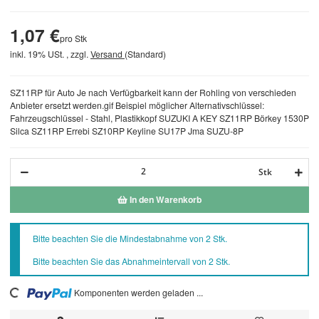
1,07 €
pro Stk
inkl. 19% USt. , zzgl.
Versand
(Standard)
SZ11RP für Auto Je nach Verfügbarkeit kann der Rohling von verschieden
Anbieter ersetzt werden.gif Beispiel möglicher Alternativschlüssel:
Fahrzeugschlüssel - Stahl, Plastikkopf SUZUKI A KEY SZ11RP Börkey 1530P
Silca SZ11RP Errebi SZ10RP Keyline SU17P Jma SUZU-8P
Stk
In den Warenkorb
x
Bitte beachten Sie die Mindestabnahme von 2 Stk.
Bitte beachten Sie das Abnahmeintervall von 2 Stk.
Komponenten werden geladen ...
Loading...