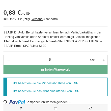
0,83 €
pro Stk
inkl. 19% USt. , zzgl.
Versand
(Standard)
SSA2R für Auto, Benzinkastenverschluss Je nach Verfügbarkeit kann der
Rohling von verschieden Anbieter ersetzt werden.gif Beispiel möglicher
Alternativschlüssel: Fahrzeugschlüssel - Stahl SISPA A KEY SSA2R Silca
SSA2R Errebi SIA2R Jma SI-2D
Stk
In den Warenkorb
x
Bitte beachten Sie die Mindestabnahme von 5 Stk.
Bitte beachten Sie das Abnahmeintervall von 5 Stk.
ng...
Komponenten werden geladen ...