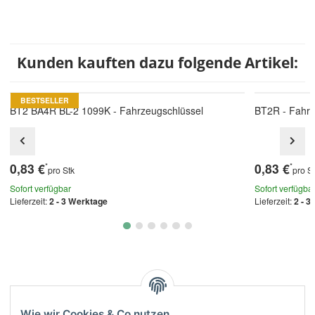
Kunden kauften dazu folgende Artikel:
BESTSELLER
BT2 BA4R BL-2 1099K - Fahrzeugschlüssel
BT2R - Fahrz
0,83 €
0,83 €
*
*
pro Stk
pro S
Sofort verfügbar
Sofort verfügba
Lieferzeit:
2 - 3 Werktage
Lieferzeit:
2 - 3
Kategorien
Wie wir Cookies & Co nutzen