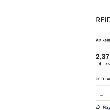
RFI
Artike
2,37
inkl. 19%
RFID TA