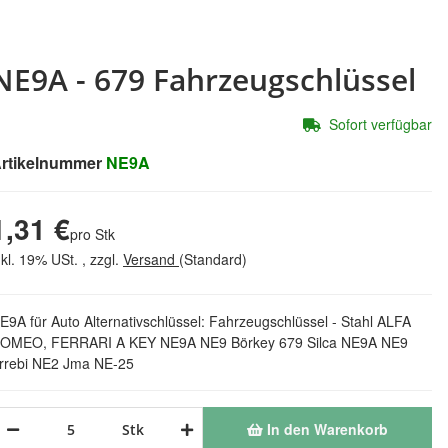
NE9A - 679 Fahrzeugschlüssel
Sofort verfügbar
rtikelnummer
NE9A
1,31 €
pro Stk
nkl. 19% USt. , zzgl.
Versand
(Standard)
E9A für Auto Alternativschlüssel: Fahrzeugschlüssel - Stahl ALFA
OMEO, FERRARI A KEY NE9A NE9 Börkey 679 Silca NE9A NE9
rrebi NE2 Jma NE-25
In den Warenkorb
Stk