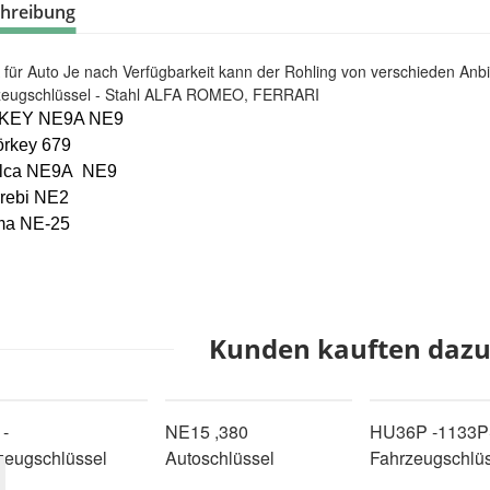
hreibung
für Auto Je nach Verfügbarkeit kann der Rohling von verschieden Anbiet
zeugschlüssel - Stahl ALFA ROMEO, FERRARI
 KEY NE9A NE9
örkey 679
ilca NE9A NE9
rebi NE2
ma NE-25
Kunden kauften dazu 
-
NE15 ,380
HU36P -1133
zeugschlüssel
Autoschlüssel
Fahrzeugschlü