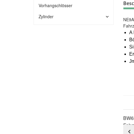
Besc
Vorhangschlösser
Zylinder
NE9A 
Fahr
A
B
S
Er
J
BW6 
Fahr