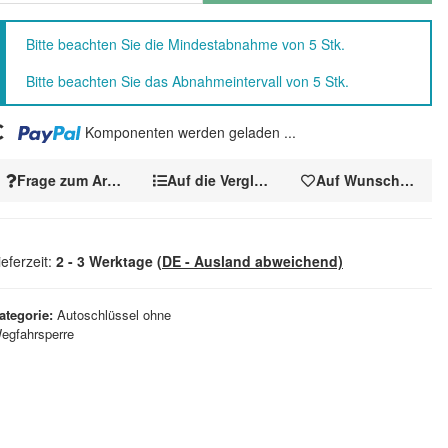
x
Bitte beachten Sie die Mindestabnahme von 5 Stk.
Bitte beachten Sie das Abnahmeintervall von 5 Stk.
g...
Komponenten werden geladen ...
Frage zum Artikel
Auf die Vergleichsliste
Auf Wunschzettel
ieferzeit:
2 - 3 Werktage
(DE - Ausland abweichend)
ategorie
Autoschlüssel ohne
egfahrsperre