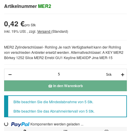
Artikelnummer
MER2
0,42 €
pro Stk
inkl. 19% USt. , zzgl.
Versand
(Standard)
MER2 Zylinderschlüssel- Rohling Je nach Verfügbarkeit kann der Rohling
von verschieden Anbieter ersetzt werden. Alternativschlüssel: A KEY MER2
Börkey 1252 Silca MER2 Errebi GU1 Keyline ME40DP Jma MER-15
Stk
In den Warenkorb
x
Bitte beachten Sie die Mindestabnahme von 5 Stk.
Bitte beachten Sie das Abnahmeintervall von 5 Stk.
Loading...
Komponenten werden geladen ...