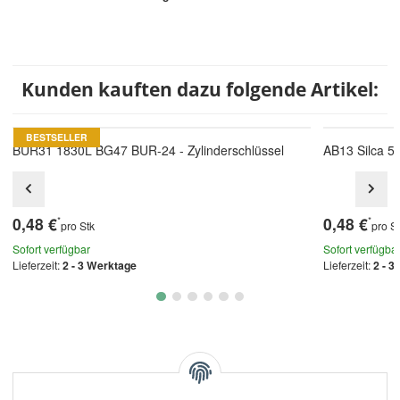
Kunden kauften dazu folgende Artikel:
BESTSELLER
BUR31 1830L BG47 BUR-24 - Zylinderschlüssel
AB13 Silca 5
0,48 €
0,48 €
*
*
pro Stk
pro S
Sofort verfügbar
Sofort verfügba
Lieferzeit:
2 - 3 Werktage
Lieferzeit:
2 - 3
Kategorien