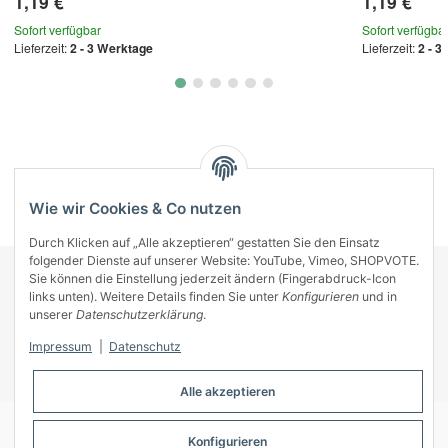
1,19 €
1,19 €
Sofort verfügbar
Sofort verfügba
Lieferzeit:
2 - 3 Werktage
Lieferzeit:
2 - 3
Kategorien
Wie wir Cookies & Co nutzen
Durch Klicken auf „Alle akzeptieren“ gestatten Sie den Einsatz
folgender Dienste auf unserer Website: YouTube, Vimeo, SHOPVOTE.
Sie können die Einstellung jederzeit ändern (Fingerabdruck-Icon
KONTAKT
links unten). Weitere Details finden Sie unter
Konfigurieren
und in
INFORMATIONEN
unserer
Datenschutzerklärung
.
INFORMATIONEN
Impressum
|
Datenschutz
ZAHLUNGSARTEN
Alle akzeptieren
Konfigurieren