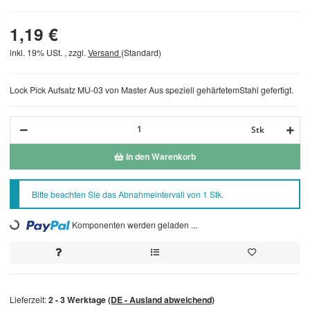
1,19 €
inkl. 19% USt. , zzgl.
Versand
(Standard)
Lock Pick Aufsatz MU-03 von Master Aus speziell gehärtetemStahl gefertigt.
Stk
In den Warenkorb
x
Bitte beachten Sie das Abnahmeintervall von 1 Stk.
Loading...
Komponenten werden geladen ...
Lieferzeit:
2 - 3 Werktage
(DE - Ausland abweichend)