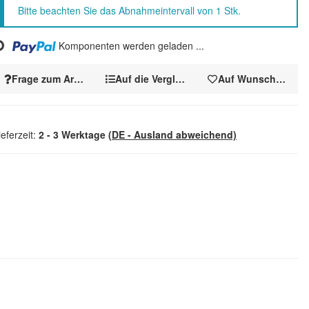
x
Bitte beachten Sie das Abnahmeintervall von 1 Stk.
Komponenten werden geladen ...
ing...
Frage zum Artikel
Auf die Vergleichsliste
Auf Wunschzettel
ieferzeit:
2 - 3 Werktage
(DE - Ausland abweichend)