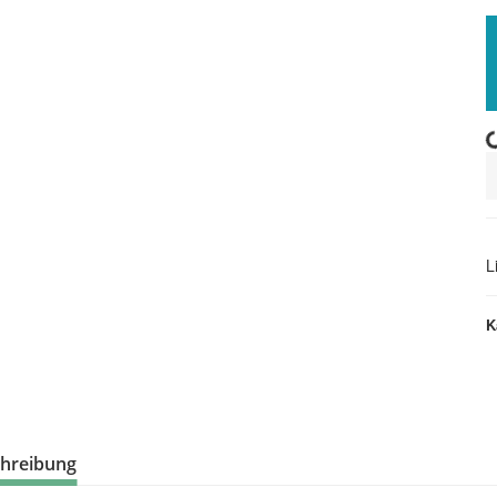
Loading..
L
K
hreibung