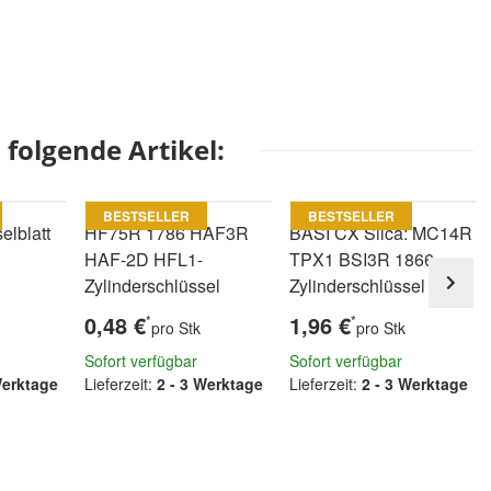
folgende Artikel:
BESTSELLER
BESTSELLER
lblatt
HF75R 1786 HAF3R
BASI CX Silca: MC14R
HAF-2D HFL1-
TPX1 BSI3R 1866
Zylinderschlüssel
Zylinderschlüssel
0,48 €
1,96 €
*
*
pro Stk
pro Stk
Sofort verfügbar
Sofort verfügbar
Werktage
Lieferzeit:
2 - 3 Werktage
Lieferzeit:
2 - 3 Werktage