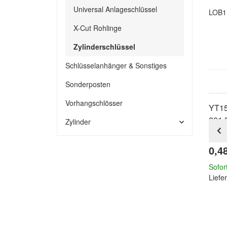
Universal Anlageschlüssel
LOB1 
X-Cut Rohlinge
Zylinderschlüssel
Schlüsselanhänger & Sonstiges
Sonderposten
Vorhangschlösser
YT15
201.
Zylinder
Zyli
0,4
Sofor
Liefer