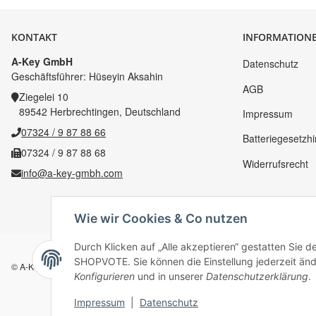
KONTAKT
INFORMATION
A-Key GmbH
Datenschutz
Geschäftsführer: Hüseyin Aksahin
AGB
Ziegelei 10
89542 Herbrechtingen, Deutschland
Impressum
07324 / 9 87 88 66
Batteriegesetzh
07324 / 9 87 88 68
Widerrufsrecht
info@a-key-gmbh.com
Wie wir Cookies & Co nutzen
Durch Klicken auf „Alle akzeptieren“ gestatten Sie 
SHOPVOTE. Sie können die Einstellung jederzeit ände
© A-Key
Konfigurieren
und in unserer
Datenschutzerklärung
.
Impressum
|
Datenschutz