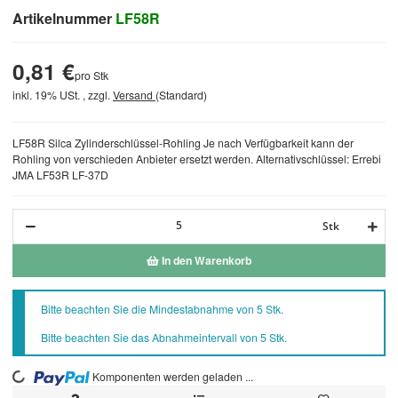
Artikelnummer
LF58R
0,81 €
pro Stk
inkl. 19% USt. , zzgl.
Versand
(Standard)
LF58R Silca Zylinderschlüssel-Rohling Je nach Verfügbarkeit kann der
Rohling von verschieden Anbieter ersetzt werden. Alternativschlüssel: Errebi
JMA LF53R LF-37D
Stk
In den Warenkorb
x
Bitte beachten Sie die Mindestabnahme von 5 Stk.
Bitte beachten Sie das Abnahmeintervall von 5 Stk.
Komponenten werden geladen ...
Loading...