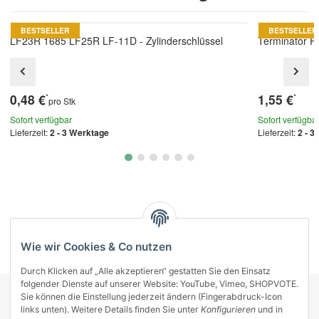
BESTSELLER
BESTSELLER
LF23R 1685 LF25R LF-11D - Zylinderschlüssel
Terminator 
0,48 €
1,55 €
*
*
pro Stk
Sofort verfügbar
Sofort verfügba
Lieferzeit:
2 - 3 Werktage
Lieferzeit:
2 - 3
Kategorien
Wie wir Cookies & Co nutzen
Durch Klicken auf „Alle akzeptieren“ gestatten Sie den Einsatz
folgender Dienste auf unserer Website: YouTube, Vimeo, SHOPVOTE.
Sie können die Einstellung jederzeit ändern (Fingerabdruck-Icon
KONTAKT
links unten). Weitere Details finden Sie unter
Konfigurieren
und in
INFORMATIONEN