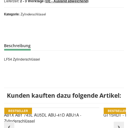
Lieferzeit:
2 - 3 Werktage
(DE - Ausland abweichend)
Kategorie
Zylinderschlüssel
Beschreibung
LF54 Zylinderschlüssel
Kunden kauften dazu folgende Artikel:
BESTSELLER
BESTSELLER
AB1X AB1 743L AU5DL ABU-41D ABU1A -
GT15RDT - F
Zylinderschlüssel