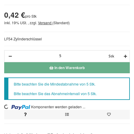
0,42 €
pro Stk
inkl. 19% USt. , zzgl.
Versand
(Standard)
LF54 Zylinderschlüssel
Stk
In den Warenkorb
x
Bitte beachten Sie die Mindestabnahme von 5 Stk.
Bitte beachten Sie das Abnahmeintervall von 5 Stk.
Komponenten werden geladen ...
Loading...