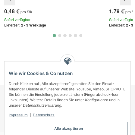
0,48 €
1,79 €
*
*
pro Stk
pro S
Sofort verfügbar
Sofort verfügba
Lieferzeit:
2 - 3 Werktage
Lieferzeit:
2 - 3
Kategorien
Wie wir Cookies & Co nutzen
Durch Klicken auf „Alle akzeptieren“ gestatten Sie den Einsatz
folgender Dienste auf unserer Website: YouTube, Vimeo, SHOPVOTE.
Sie können die Einstellung jederzeit ändern (Fingerabdruck-Icon
KONTAKT
links unten). Weitere Details finden Sie unter
Konfigurieren
und in
INFORMATIONEN
unserer
Datenschutzerklärung
.
INFORMATIONEN
Impressum
|
Datenschutz
ZAHLUNGSARTEN
Alle akzeptieren