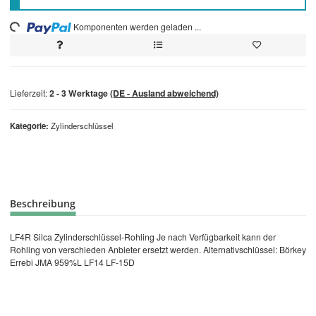
ding...
Komponenten werden geladen ...
Lieferzeit:
2 - 3 Werktage
(DE - Ausland abweichend)
Kategorie
Zylinderschlüssel
Beschreibung
LF4R Silca Zylinderschlüssel-Rohling Je nach Verfügbarkeit kann der
Rohling von verschieden Anbieter ersetzt werden. Alternativschlüssel: Börkey
Errebi JMA 959%L LF14 LF-15D