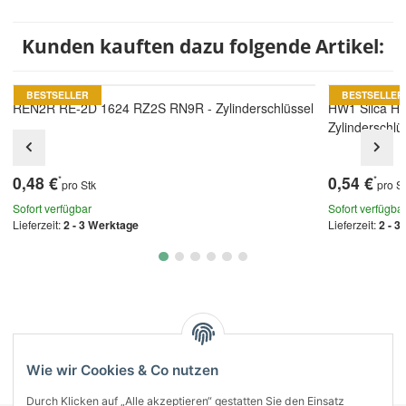
Kunden kauften dazu folgende Artikel:
BESTSELLER
BESTSELLER
REN2R RE-2D 1624 RZ2S RN9R - Zylinderschlüssel
HW1 Silca H
Zylinderschlü
0,48 €
0,54 €
*
*
pro Stk
pro S
Sofort verfügbar
Sofort verfügba
Lieferzeit:
2 - 3 Werktage
Lieferzeit:
2 - 3
Kategorien
Wie wir Cookies & Co nutzen
Durch Klicken auf „Alle akzeptieren“ gestatten Sie den Einsatz