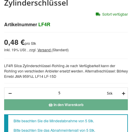
Zylinderschlüssel
Sofort verfügbar
Artikelnummer
LF4R
0,48 €
pro Stk
inkl. 19% USt. , zzgl.
Versand
(Standard)
LF4R Silca Zylinderschlüssel-Rohling Je nach Verfügbarkeit kann der
Rohling von verschieden Anbieter ersetzt werden. Alternativschlüssel: Börkey
Errebi JMA 959%L LF14 LF-15D
Stk
In den Warenkorb
x
Bitte beachten Sie die Mindestabnahme von 5 Stk.
Bitte beachten Sie das Abnahmeintervall von 5 Stk.