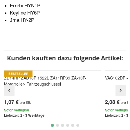
Errebi HYN1P
Keyline HY6P
Jma HY-2P
Kunden kauften dazu folgende Artikel:
BESTSELLER
ZD14RP ZAD16P 1522L ZA11RP39 ZA-13P-
VAC102DP - 
Motorroller- Fahrzeugschlüssel
1,07 €
2,08 €
*
*
pro Stk
pro S
Sofort verfügbar
Sofort verfügba
Lieferzeit:
2 - 3 Werktage
Lieferzeit:
2 - 3