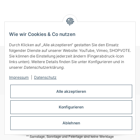
Kategorien
Wie wir Cookies & Co nutzen
Durch Klicken auf „Alle akzeptieren“ gestatten Sie den Einsatz
folgender Dienste auf unserer Website: YouTube, Vimeo, SHOPVOTE.
Sie können die Einstellung jederzeit ändern (Fingerabdruck-Icon
KONTAKT
links unten). Weitere Details finden Sie unter
Konfigurieren
und in
INFORMATIONEN
unserer
Datenschutzerklärung
.
INFORMATIONEN
Impressum
|
Datenschutz
ZAHLUNGSARTEN
Alle akzeptieren
Konfigurieren
© A-Key
Ablehnen
* Alle Preise inkl. gesetzlicher USt., zzgl.
Versand
** Samstage, Sonntage und Feiertage sind keine Werktage