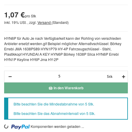
1,07 €
pro Stk
inkl. 19% USt. , zzgl.
Versand
(Standard)
HYN6P für Auto Je nach Verfügbarkeit kann der Rohling von verschieden
Anbieter ersetzt werden.gif Beispiel möglicher Alternativschlüssel: Börkey
Errebi JMA 1638PS89 HYN1P79 HY-4P Fahrzeugschlüssel - Stahl,
Plastikkopf HYUNDAI A KEY HYN6P Börkey 1638P Silca HYN6P Errebi
HYN1P Keyline HY6P Jma HY-2P
Stk
In den Warenkorb
x
Bitte beachten Sie die Mindestabnahme von 5 Stk.
Bitte beachten Sie das Abnahmeintervall von 5 Stk.
Komponenten werden geladen ...
Loading...