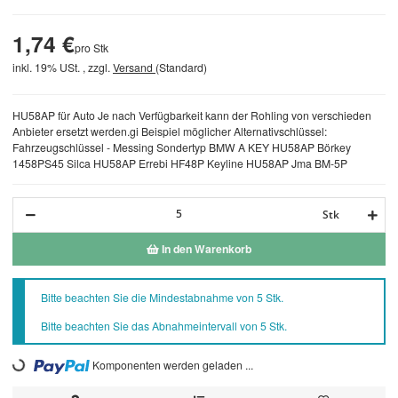
1,74 €
pro Stk
inkl. 19% USt. , zzgl.
Versand
(Standard)
HU58AP für Auto Je nach Verfügbarkeit kann der Rohling von verschieden
Anbieter ersetzt werden.gi Beispiel möglicher Alternativschlüssel:
Fahrzeugschlüssel - Messing Sondertyp BMW A KEY HU58AP Börkey
1458PS45 Silca HU58AP Errebi HF48P Keyline HU58AP Jma BM-5P
Stk
In den Warenkorb
x
Bitte beachten Sie die Mindestabnahme von 5 Stk.
Bitte beachten Sie das Abnahmeintervall von 5 Stk.
Loading...
Komponenten werden geladen ...