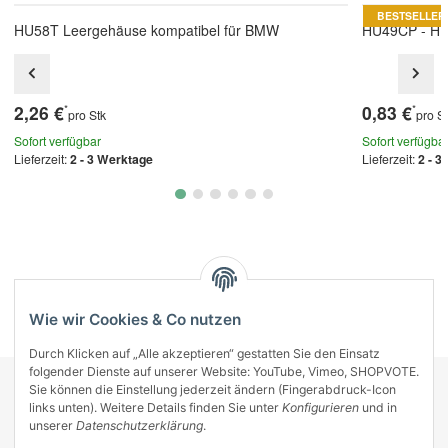
BESTSELLER
HU58T Leergehäuse kompatibel für BMW
HU49CP - HF
2,26 €
0,83 €
*
*
pro Stk
pro S
Sofort verfügbar
Sofort verfügba
Lieferzeit:
2 - 3 Werktage
Lieferzeit:
2 - 3
Kategorien
Wie wir Cookies & Co nutzen
Durch Klicken auf „Alle akzeptieren“ gestatten Sie den Einsatz
folgender Dienste auf unserer Website: YouTube, Vimeo, SHOPVOTE.
Sie können die Einstellung jederzeit ändern (Fingerabdruck-Icon
KONTAKT
links unten). Weitere Details finden Sie unter
Konfigurieren
und in
INFORMATIONEN
unserer
Datenschutzerklärung
.
INFORMATIONEN