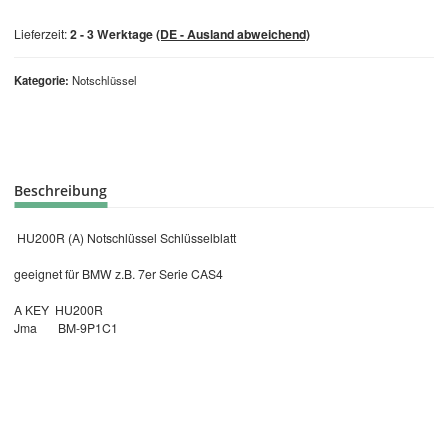
Lieferzeit:
2 - 3 Werktage
(DE - Ausland abweichend)
Kategorie
Notschlüssel
Beschreibung
HU200R (A) Notschlüssel Schlüsselblatt
geeignet für BMW z.B. 7er Serie CAS4
A KEY HU200R
Jma BM-9P1C1