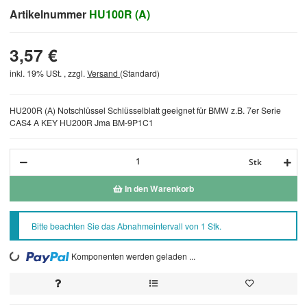
Artikelnummer
HU100R (A)
3,57 €
inkl. 19% USt. , zzgl.
Versand
(Standard)
HU200R (A) Notschlüssel Schlüsselblatt geeignet für BMW z.B. 7er Serie
CAS4 A KEY HU200R Jma BM-9P1C1
Stk
In den Warenkorb
x
Bitte beachten Sie das Abnahmeintervall von 1 Stk.
Komponenten werden geladen ...
Loading...