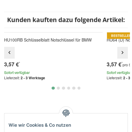
Kunden kauften dazu folgende Artikel:
BESTSELLER
HU100RB Schlüsselblatt Notschlüssel für BMW
HU64 (D) Not
3,57 €
3,57 €
*
*
pro S
Sofort verfügbar
Sofort verfügba
Lieferzeit:
2 - 3 Werktage
Lieferzeit:
2 - 3
Kategorien
Wie wir Cookies & Co nutzen