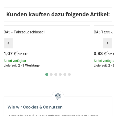
Kunden kauften dazu folgende Artikel:
BA5 - Fahrzeugschlüssel
BA5R 233½ -
1,07 €
0,83 €
*
*
pro Stk
pro S
Sofort verfügbar
Sofort verfügba
Lieferzeit:
2 - 3 Werktage
Lieferzeit:
2 - 3
Kategorien
Wie wir Cookies & Co nutzen
Durch Klicken auf „Alle akzeptieren“ gestatten Sie den Einsatz