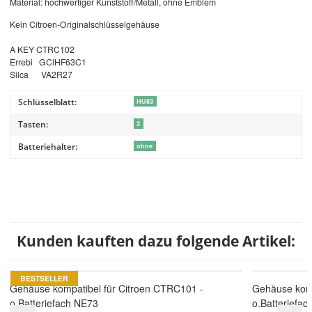
Material: hochwertiger Kunststoff/Metall, ohne Emblem
Kein Citroen-Originalschlüsselgehäuse
A KEY CTRC102
Errebi GCIHF63C1
Silca VA2R27
Schlüsselblatt:
HU83
Tasten:
2
Batteriehalter:
ohne
Kunden kauften dazu folgende Artikel:
BESTSELLER
Gehäuse kompatibel für Citroen CTRC101 -
Gehäuse komp
o.Batteriefach NE73
o.Batteriefac