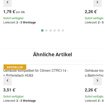
1,79 €
2,26 €
*
*
pro Stk
Sofort verfügbar
Sofort verfügba
Lieferzeit:
2 - 3 Werktage
Lieferzeit:
2 - 3
Ähnliche Artikel
BESTSELLER
Gehäuse kompatibel für Citroen CTRC114 -
Gehäuse komp
o.Batteriefach HU83
o.Batteriefac
3,51 €
2,26 €
*
*
Sofort verfügbar
Sofort verfügba
Lieferzeit:
2 - 3 Werktage
Lieferzeit:
2 - 3