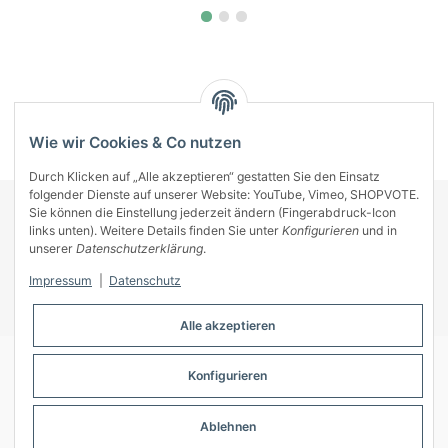
Kategorien
Wie wir Cookies & Co nutzen
Durch Klicken auf „Alle akzeptieren“ gestatten Sie den Einsatz
folgender Dienste auf unserer Website: YouTube, Vimeo, SHOPVOTE.
Sie können die Einstellung jederzeit ändern (Fingerabdruck-Icon
KONTAKT
links unten). Weitere Details finden Sie unter
Konfigurieren
und in
INFORMATIONEN
unserer
Datenschutzerklärung
.
INFORMATIONEN
Impressum
|
Datenschutz
ZAHLUNGSARTEN
Alle akzeptieren
Konfigurieren
© A-Key
Ablehnen