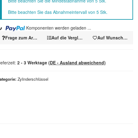
x
Bitte beachten Sie die Mindestabnahme von 5 Stk.
Bitte beachten Sie das Abnahmeintervall von 5 Stk.
..
Komponenten werden geladen ...
Frage zum Artikel
Auf die Vergleichsliste
Auf Wunschzettel
ieferzeit:
2 - 3 Werktage
(DE - Ausland abweichend)
ategorie
Zylinderschlüssel