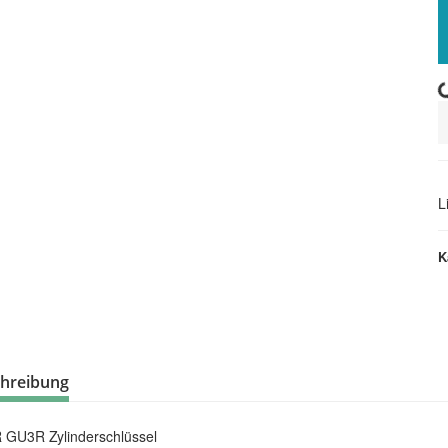
Loading.
L
K
hreibung
GU3R Zylinderschlüssel