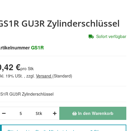
GS1R GU3R Zylinderschlüssel
Sofort verfügbar
rtikelnummer
GS1R
0,42 €
pro Stk
nkl. 19% USt. , zzgl.
Versand
(Standard)
S1R GU3R Zylinderschlüssel
In den Warenkorb
Stk