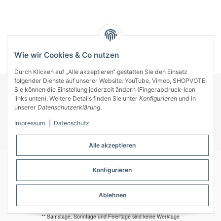
Kategorien
Wie wir Cookies & Co nutzen
Durch Klicken auf „Alle akzeptieren“ gestatten Sie den Einsatz
folgender Dienste auf unserer Website: YouTube, Vimeo, SHOPVOTE.
Sie können die Einstellung jederzeit ändern (Fingerabdruck-Icon
KONTAKT
links unten). Weitere Details finden Sie unter
Konfigurieren
und in
INFORMATIONEN
unserer
Datenschutzerklärung
.
INFORMATIONEN
Impressum
|
Datenschutz
ZAHLUNGSARTEN
Alle akzeptieren
Konfigurieren
© A-Key
Ablehnen
* Alle Preise inkl. gesetzlicher USt., zzgl.
Versand
** Samstage, Sonntage und Feiertage sind keine Werktage