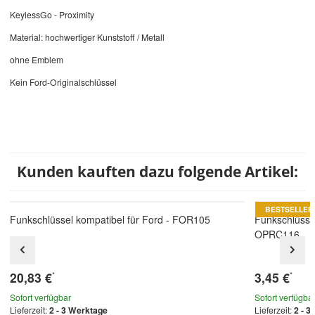
KeylessGo - Proximity
Material: hochwertiger Kunststoff / Metall
ohne Emblem
Kein Ford-Originalschlüssel
Kunden kauften dazu folgende Artikel:
BESTSELLER
Funkschlüssel kompatibel für Ford - FOR105
Funkschlüsse
OPRC116
20,83 €
3,45 €
*
*
Sofort verfügbar
Sofort verfügba
Lieferzeit:
2 - 3 Werktage
Lieferzeit:
2 - 3