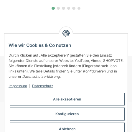
Kategorien
Wie wir Cookies & Co nutzen
Durch Klicken auf „Alle akzeptieren“ gestatten Sie den Einsatz
folgender Dienste auf unserer Website: YouTube, Vimeo, SHOPVOTE.
Sie können die Einstellung jederzeit ändern (Fingerabdruck-Icon
KONTAKT
links unten). Weitere Details finden Sie unter
Konfigurieren
und in
INFORMATIONEN
unserer
Datenschutzerklärung
.
INFORMATIONEN
Impressum
|
Datenschutz
ZAHLUNGSARTEN
Alle akzeptieren
Konfigurieren
© A-Key
Ablehnen