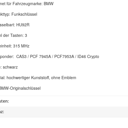
net für Fahrzeugmarke: BMW
kttyp: Funkschlüssel
sselbart: HU92R
l der Tasten: 3
inheit: 315 MHz
ponder: CAS3 / PCF 7945A / PCF7953A / ID46 Crypto
: schwarz
ial: hochwertiger Kunststoff, ohne Emblem
BMW-Originalschlüssel
sten:
z: