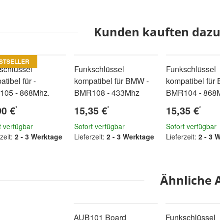
Kunden kauften dazu 
STSELLER
schlüssel
Funkschlüssel
Funkschlüssel
tibel für -
kompatibel für BMW -
kompatibel für
05 - 868Mhz.
BMR108 - 433Mhz
BMR104 - 868
90 €
15,35 €
15,35 €
*
*
*
t verfügbar
Sofort verfügbar
Sofort verfügbar
zeit:
2 - 3 Werktage
Lieferzeit:
2 - 3 Werktage
Lieferzeit:
2 - 3 
Ähnliche A
AUB101 Board
Funkschlüssel