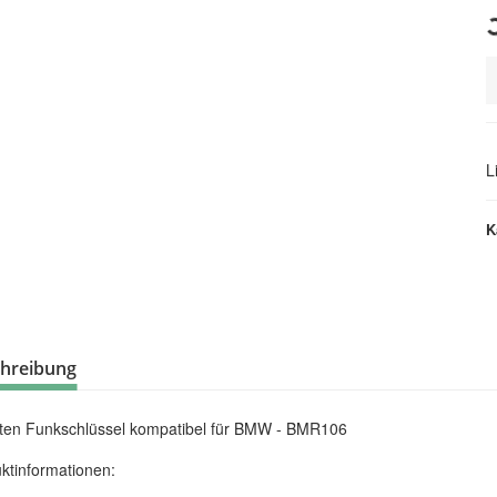
Loading..
L
K
hreibung
ten Funkschlüssel kompatibel für BMW - BMR106
ktinformationen: