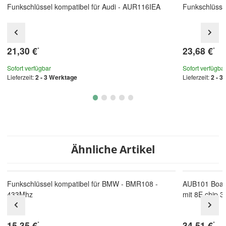
Funkschlüssel kompatibel für Audi - AUR116IEA
Funkschlüsse
21,30 €
23,68 €
*
*
Sofort verfügbar
Sofort verfügba
Lieferzeit:
2 - 3 Werktage
Lieferzeit:
2 - 3
Ähnliche Artikel
Funkschlüssel kompatibel für BMW - BMR108 -
AUB101 Board
433Mhz
mit 8E chip
15,35 €
34,51 €
*
*