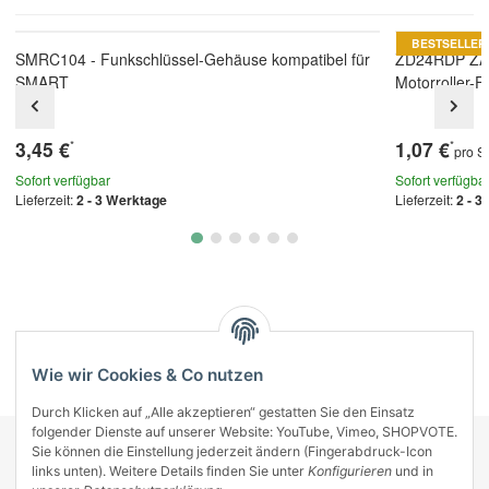
BESTSELLER
SMRC104 - Funkschlüssel-Gehäuse kompatibel für
ZD24RDP ZA
SMART
Motorroller-
3,45 €
1,07 €
*
*
pro S
Sofort verfügbar
Sofort verfügba
Lieferzeit:
2 - 3 Werktage
Lieferzeit:
2 - 3
Kategorien
Wie wir Cookies & Co nutzen
Durch Klicken auf „Alle akzeptieren“ gestatten Sie den Einsatz
folgender Dienste auf unserer Website: YouTube, Vimeo, SHOPVOTE.
Sie können die Einstellung jederzeit ändern (Fingerabdruck-Icon
KONTAKT
links unten). Weitere Details finden Sie unter
Konfigurieren
und in
INFORMATIONEN