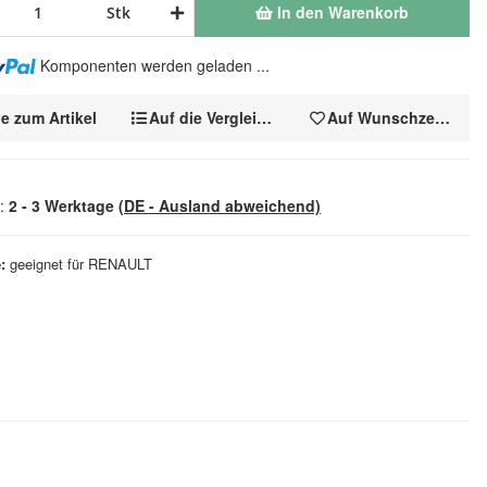
In den Warenkorb
Stk
Komponenten werden geladen ...
e zum Artikel
Auf die Vergleichsliste
Auf Wunschzettel
t:
2 - 3 Werktage
(DE - Ausland abweichend)
e
geeignet für RENAULT