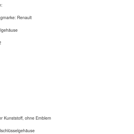
n:
ugmarke: Renault
elgehäuse
2
er Kunststoff, ohne Emblem
alschlüsselgehäuse