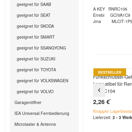
geeignet für SAAB
A KEY RNRC106
geeignet für SEAT
Errebi GCIVA1C9
Jma MLCIT-1P
geeignet für SKODA
geeignet für SMART
geeignet für SSANGYONG
geeignet für SUZUKI
geeignet für TOYOTA
BESTSELLER
Funkschlüssel-Ge
geeignet für VOLKSWAGEN
kompatibel für Ren
RNRC104
geeignet für VOLVO
2,26 €
*
Garagenöffner
Knapper Lagerbesta
IEA Universal Fernbedienung
Lieferzeit:
2 - 3 Wer
Microtaster & Antenne