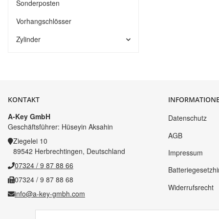
Sonderposten
Vorhangschlösser
Zylinder
KONTAKT
INFORMATION
A-Key GmbH
Datenschutz
Geschäftsführer: Hüseyin Aksahin
AGB
Ziegelei 10
89542 Herbrechtingen, Deutschland
Impressum
07324 / 9 87 88 66
Batteriegesetzh
07324 / 9 87 88 68
Widerrufsrecht
info@a-key-gmbh.com