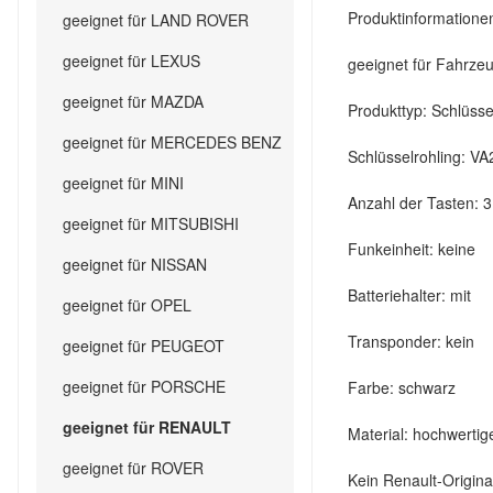
Produktinformatione
geeignet für LAND ROVER
geeignet für LEXUS
geeignet für Fahrze
geeignet für MAZDA
Produkttyp: Schlüss
geeignet für MERCEDES BENZ
Schlüsselrohling: VA
geeignet für MINI
Anzahl der Tasten: 3
geeignet für MITSUBISHI
Funkeinheit: keine
geeignet für NISSAN
Batteriehalter: mit
geeignet für OPEL
Transponder: kein
geeignet für PEUGEOT
geeignet für PORSCHE
Farbe: schwarz
geeignet für RENAULT
Material: hochwertig
geeignet für ROVER
Kein Renault-Origin