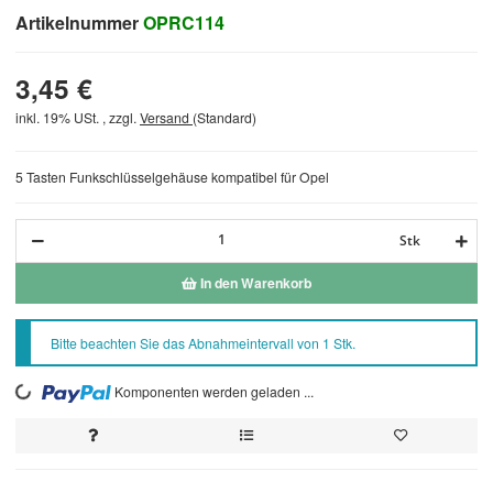
Artikelnummer
OPRC114
3,45 €
inkl. 19% USt. , zzgl.
Versand
(Standard)
5 Tasten Funkschlüsselgehäuse kompatibel für Opel
Stk
In den Warenkorb
x
Bitte beachten Sie das Abnahmeintervall von 1 Stk.
Komponenten werden geladen ...
Loading...