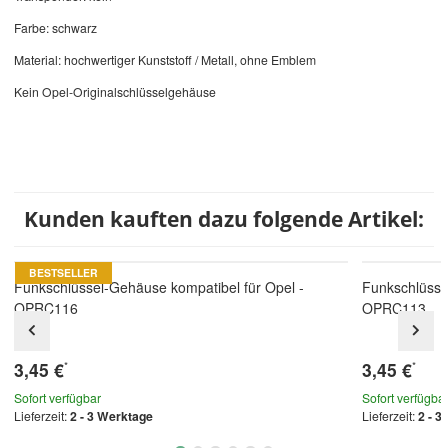
Farbe: schwarz
Material: hochwertiger Kunststoff / Metall, ohne Emblem
Kein Opel-Originalschlüsselgehäuse
Kunden kauften dazu folgende Artikel:
BESTSELLER
Funkschlüssel-Gehäuse kompatibel für Opel -
Funkschlüsse
OPRC116
OPRC113
3,45 €
3,45 €
*
*
Sofort verfügbar
Sofort verfügba
Lieferzeit:
2 - 3 Werktage
Lieferzeit:
2 - 3