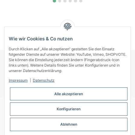
Kategorien
Wie wir Cookies & Co nutzen
Durch Klicken auf „Alle akzeptieren“ gestatten Sie den Einsatz
folgender Dienste auf unserer Website: YouTube, Vimeo, SHOPVOTE.
Sie können die Einstellung jederzeit ändern (Fingerabdruck-Icon
KONTAKT
links unten). Weitere Details finden Sie unter
Konfigurieren
und in
INFORMATIONEN
unserer
Datenschutzerklärung
.
INFORMATIONEN
Impressum
|
Datenschutz
ZAHLUNGSARTEN
Alle akzeptieren
Konfigurieren
© A-Key
Ablehnen
* Alle Preise inkl. gesetzlicher USt., zzgl.
Versand