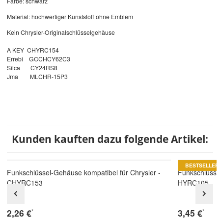
Farbe: schwarz
Material: hochwertiger Kunststoff ohne Emblem
Kein Chrysler-Originalschlüsselgehäuse
A KEY CHYRC154
Errebi GCCHCY62C3
Silca CY24RS8
Jma MLCHR-15P3
Kunden kauften dazu folgende Artikel:
BESTSELLER
Funkschlüssel-Gehäuse kompatibel für Chrysler -
Funkschlüsse
CHYRC153
HYRC105
2,26 €
3,45 €
*
*