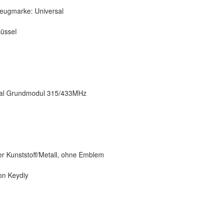
zeugmarke: Universal
lüssel
rsal Grundmodul 315/433MHz
er Kunststoff/Metall, ohne Emblem
on Keydiy