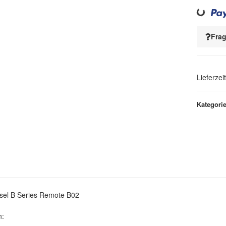
Frag
Lieferzei
Kategori
sel B Series Remote B02
n: