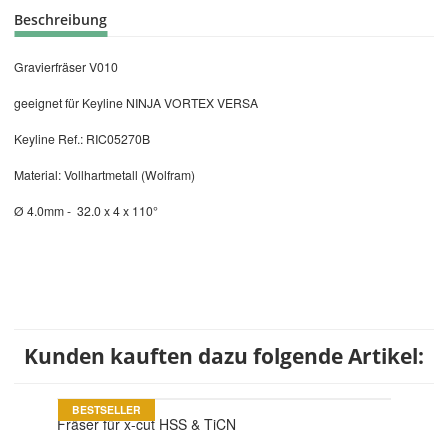
Beschreibung
Gravierfräser V010
geeignet für
Keyline NINJA VORTEX VERSA
Keyline Ref.: RIC05270B
Material: Vollhartmetall (Wolfram)
Ø 4.0mm - 32.0 x 4 x 110°
Kunden kauften dazu folgende Artikel:
BESTSELLER
Fräser für x-cut HSS & TiCN