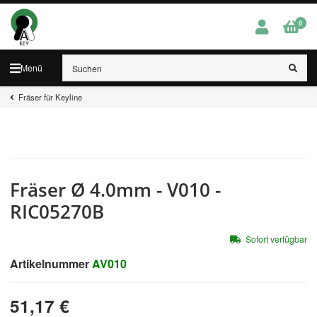
0
Menü
Fräser für Keyline
Fräser Ø 4.0mm - V010 -
RIC05270B
Sofort verfügbar
Artikelnummer
AV010
51,17 €