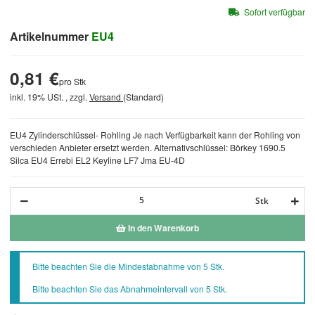
Sofort verfügbar
Artikelnummer
EU4
0,81 €
pro Stk
inkl. 19% USt. , zzgl.
Versand
(Standard)
EU4 Zylinderschlüssel- Rohling Je nach Verfügbarkeit kann der Rohling von
verschieden Anbieter ersetzt werden. Alternativschlüssel: Börkey 1690.5
Silca EU4 Errebi EL2 Keyline LF7 Jma EU-4D
Stk
In den Warenkorb
x
Bitte beachten Sie die Mindestabnahme von 5 Stk.
Bitte beachten Sie das Abnahmeintervall von 5 Stk.