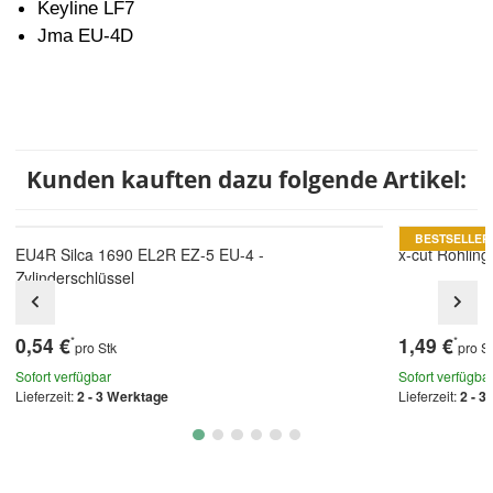
Keyline LF7
Jma EU-4D
Kunden kauften dazu folgende Artikel:
BESTSELLER
EU4R Silca 1690 EL2R EZ-5 EU-4 -
x-cut Rohling
Zylinderschlüssel
0,54 €
1,49 €
*
*
pro Stk
pro S
Sofort verfügbar
Sofort verfügba
Lieferzeit:
2 - 3 Werktage
Lieferzeit:
2 - 3