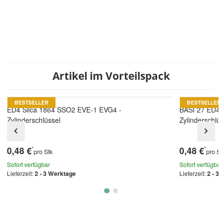
Artikel im Vorteilspack
BESTSELLER
BESTSELLER
ED4 Silca 1864 SSO2 EVE-1 EVG4 -
BASI 27 ED4 
Zylinderschlüssel
Zylinderschlü
0,48 €
0,48 €
*
*
pro Stk
pro S
Sofort verfügbar
Sofort verfügba
Lieferzeit:
2 - 3 Werktage
Lieferzeit:
2 - 3