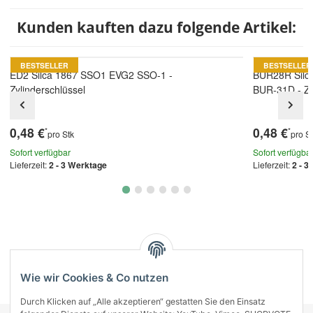
Kunden kauften dazu folgende Artikel:
BESTSELLER
BESTSELLER
ED2 Silca 1867 SSO1 EVG2 SSO-1 -
BUR28R Silc
Zylinderschlüssel
BUR-31D - Zy
0,48 €
0,48 €
*
*
pro Stk
pro S
Sofort verfügbar
Sofort verfügba
Lieferzeit:
2 - 3 Werktage
Lieferzeit:
2 - 3
Kategorien
Wie wir Cookies & Co nutzen
Durch Klicken auf „Alle akzeptieren“ gestatten Sie den Einsatz