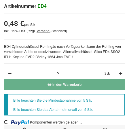
Artikelnummer
ED4
0,48 €
pro Stk
inkl. 19% USt. , zzgl.
Versand
(Standard)
ED4 Zylinderschlüssel RohlingJe nach Verfügbarkeit kann der Rohling von
verschieden Anbieter ersetzt werden. Alternativschlüssel: Silca ED4 SSO2
IEH1 Keyline EVD2 Börkey 1864 Jma EVE-1
Stk
In den Warenkorb
x
Bitte beachten Sie die Mindestabnahme von 5 Stk.
Bitte beachten Sie das Abnahmeintervall von 5 Stk.
Komponenten werden geladen ...
Loading...