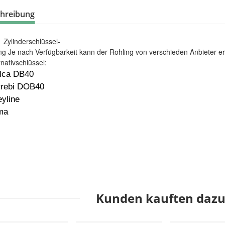
hreibung
Zylinderschlüssel-
ng Je nach Verfügbarkeit kann der Rohling von verschieden Anbieter e
rnativschlüssel:
ilca DB40
rrebi DOB40
yline
ma
Kunden kauften dazu 