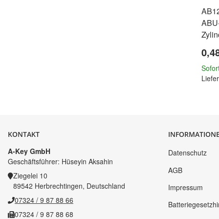
AB12
ABU-
Zyli
0,4
Sofor
Liefer
KONTAKT
INFORMATION
A-Key GmbH
Datenschutz
Geschäftsführer: Hüseyin Aksahin
AGB
Ziegelei 10
89542 Herbrechtingen, Deutschland
Impressum
07324 / 9 87 88 66
Batteriegesetzh
07324 / 9 87 88 68