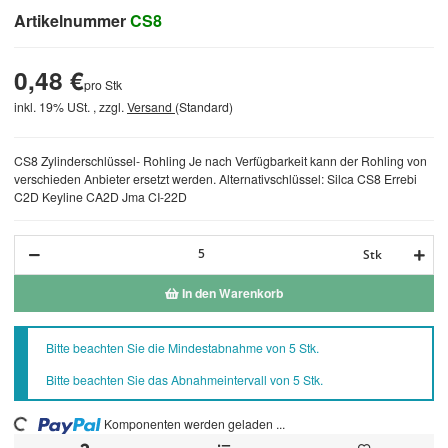
Artikelnummer
CS8
0,48 €
pro Stk
inkl. 19% USt. , zzgl.
Versand
(Standard)
CS8 Zylinderschlüssel- Rohling Je nach Verfügbarkeit kann der Rohling von
verschieden Anbieter ersetzt werden. Alternativschlüssel: Silca CS8 Errebi
C2D Keyline CA2D Jma CI-22D
Stk
In den Warenkorb
x
Bitte beachten Sie die Mindestabnahme von 5 Stk.
Bitte beachten Sie das Abnahmeintervall von 5 Stk.
Komponenten werden geladen ...
Loading...