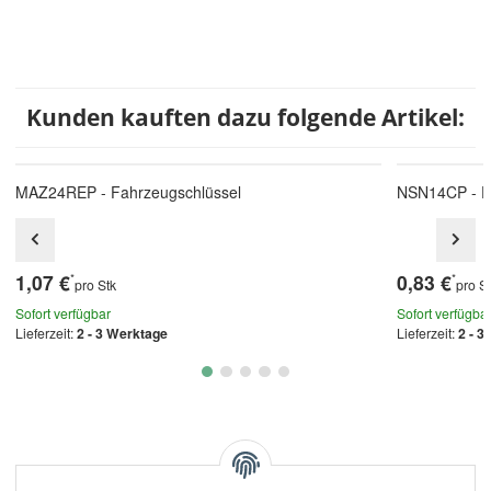
Kunden kauften dazu folgende Artikel:
MAZ24REP - Fahrzeugschlüssel
NSN14CP - F
1,07 €
0,83 €
*
*
pro Stk
pro S
Sofort verfügbar
Sofort verfügba
Lieferzeit:
2 - 3 Werktage
Lieferzeit:
2 - 3
Kategorien