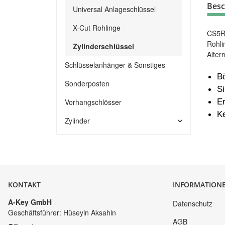
Besc
Universal Anlageschlüssel
X-Cut Rohlinge
CS5R 
Rohli
Zylinderschlüssel
Alter
Schlüsselanhänger & Sonstiges
B
Sonderposten
S
Er
Vorhangschlösser
Ke
Zylinder
KONTAKT
INFORMATION
A-Key GmbH
Datenschutz
Geschäftsführer: Hüseyin Aksahin
AGB