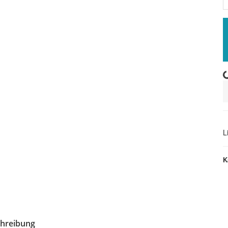
Loading..
L
K
hreibung