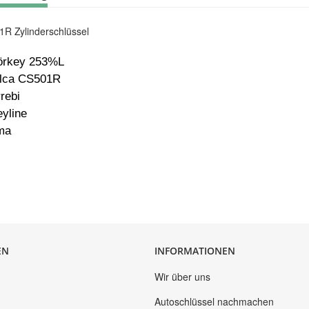
R Zylinderschlüssel
örkey 253%L
ilca CS501R
rebi
yline
ma
EN
INFORMATIONEN
Wir über uns
Autoschlüssel nachmachen