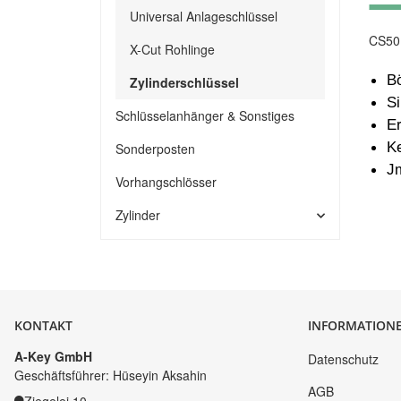
Universal Anlageschlüssel
CS501
X-Cut Rohlinge
B
Zylinderschlüssel
S
Schlüsselanhänger & Sonstiges
Er
Ke
Sonderposten
J
Vorhangschlösser
Zylinder
KONTAKT
INFORMATION
A-Key GmbH
Datenschutz
Geschäftsführer: Hüseyin Aksahin
AGB