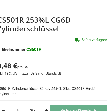
CS501R 253%L CG6D
Zylinderschlüssel
Sofort verfügbar
rtikelnummer
CS501R
0,48 €
pro Stk
nkl. 19% USt. , zzgl.
Versand
(Standard)
S501R Zylinderschlüssel Börkey 253%L Silca CS501R Errebi
eyline Jma
In den Warenkorb
Stk