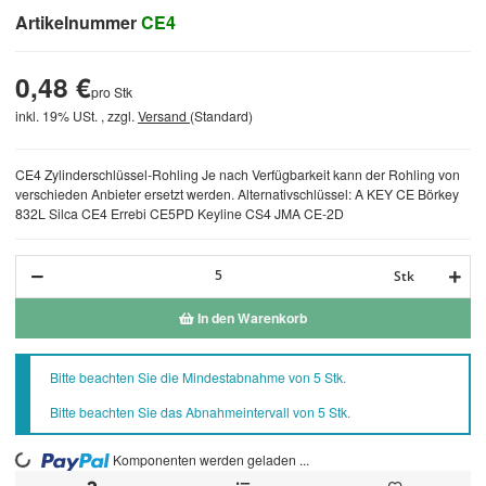
Artikelnummer
CE4
0,48 €
pro Stk
inkl. 19% USt. , zzgl.
Versand
(Standard)
CE4 Zylinderschlüssel-Rohling Je nach Verfügbarkeit kann der Rohling von
verschieden Anbieter ersetzt werden. Alternativschlüssel: A KEY CE Börkey
832L Silca CE4 Errebi CE5PD Keyline CS4 JMA CE-2D
Stk
In den Warenkorb
x
Bitte beachten Sie die Mindestabnahme von 5 Stk.
Bitte beachten Sie das Abnahmeintervall von 5 Stk.
Komponenten werden geladen ...
Loading...