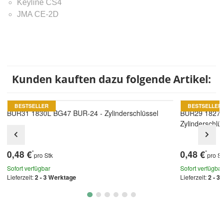
Keyline CS4
JMA CE-2D
Kunden kauften dazu folgende Artikel:
BESTSELLER
BESTSELLER
BUR31 1830L BG47 BUR-24 - Zylinderschlüssel
BUR29 1827
Zylinderschlü
0,48 €
0,48 €
*
*
pro Stk
pro S
Sofort verfügbar
Sofort verfügba
Lieferzeit:
2 - 3 Werktage
Lieferzeit:
2 - 3