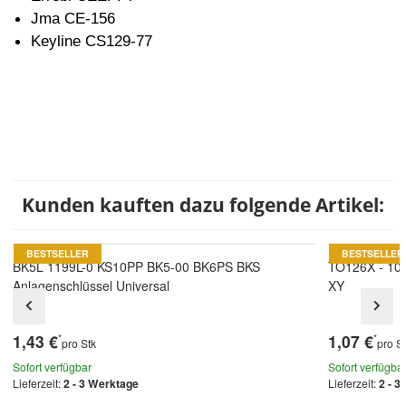
Jma CE-156
Keyline CS129-77
Kunden kauften dazu folgende Artikel:
BESTSELLER
BESTSELLER
BK5L 1199L-0 KS10PP BK5-00 BK6PS BKS
TO126X - 107
Anlagenschlüssel Universal
XY
1,43 €
1,07 €
*
*
pro Stk
pro S
Sofort verfügbar
Sofort verfügba
Lieferzeit:
2 - 3 Werktage
Lieferzeit:
2 - 3