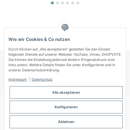
Kategorien
Wie wir Cookies & Co nutzen
Durch Klicken auf „Alle akzeptieren“ gestatten Sie den Einsatz
folgender Dienste auf unserer Website: YouTube, Vimeo, SHOPVOTE.
Sie können die Einstellung jederzeit ändern (Fingerabdruck-Icon
KONTAKT
links unten). Weitere Details finden Sie unter
Konfigurieren
und in
INFORMATIONEN
unserer
Datenschutzerklärung
.
INFORMATIONEN
Impressum
|
Datenschutz
ZAHLUNGSARTEN
Alle akzeptieren
Konfigurieren
© A-Key
Ablehnen
* Alle Preise inkl. gesetzlicher USt., zzgl.
Versand