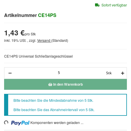
Sofort verfügbar
Artikelnummer
CE14PS
1,43 €
pro Stk
inkl. 19% USt. , zzgl.
Versand
(Standard)
CE14PS Universal Schließanlageschlüssel
Stk
In den Warenkorb
x
Bitte beachten Sie die Mindestabnahme von 5 Stk.
Bitte beachten Sie das Abnahmeintervall von 5 Stk.
ing...
Komponenten werden geladen ...