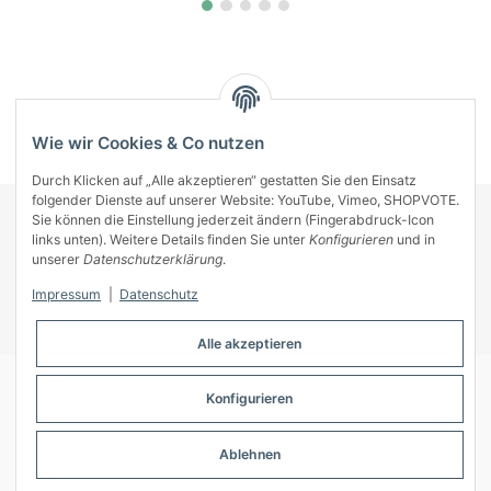
Kategorien
Wie wir Cookies & Co nutzen
Durch Klicken auf „Alle akzeptieren“ gestatten Sie den Einsatz
folgender Dienste auf unserer Website: YouTube, Vimeo, SHOPVOTE.
Sie können die Einstellung jederzeit ändern (Fingerabdruck-Icon
KONTAKT
links unten). Weitere Details finden Sie unter
Konfigurieren
und in
INFORMATIONEN
unserer
Datenschutzerklärung
.
INFORMATIONEN
Impressum
|
Datenschutz
ZAHLUNGSARTEN
Alle akzeptieren
Konfigurieren
© A-Key
Ablehnen
* Alle Preise inkl. gesetzlicher USt., zzgl.
Versand