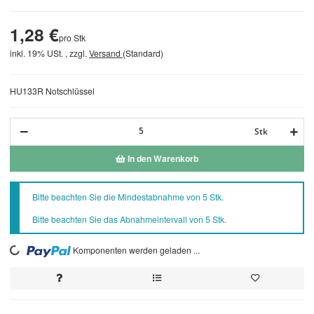
1,28 €
pro Stk
inkl. 19% USt. , zzgl.
Versand
(Standard)
HU133R Notschlüssel
Stk
In den Warenkorb
x
Bitte beachten Sie die Mindestabnahme von 5 Stk.
Bitte beachten Sie das Abnahmeintervall von 5 Stk.
Komponenten werden geladen ...
Loading...