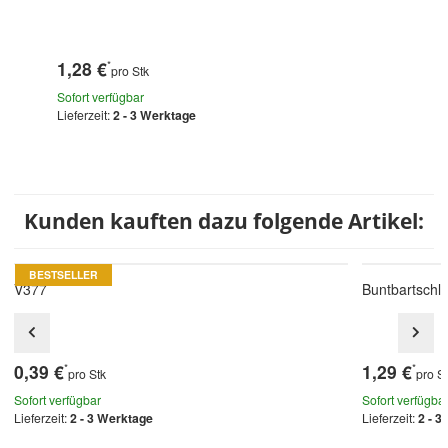
1,28 €
*
pro Stk
Sofort verfügbar
Lieferzeit:
2 - 3 Werktage
Kunden kauften dazu folgende Artikel:
BESTSELLER
V377
Buntbartschlü
0,39 €
1,29 €
*
*
pro Stk
pro S
Sofort verfügbar
Sofort verfügba
Lieferzeit:
2 - 3 Werktage
Lieferzeit:
2 - 3