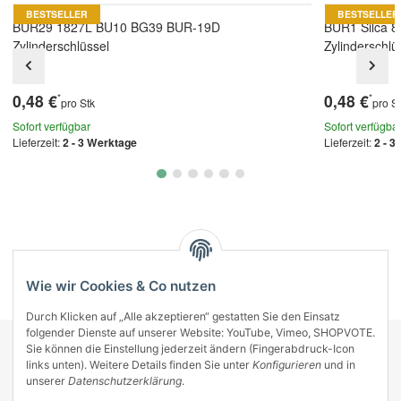
BESTSELLER
BESTSELLER
BUR29 1827L BU10 BG39 BUR-19D
BUR1 Silca 
Zylinderschlüssel
Zylinderschlü
0,48 €
0,48 €
*
*
pro Stk
pro S
Sofort verfügbar
Sofort verfügba
Lieferzeit:
2 - 3 Werktage
Lieferzeit:
2 - 3
Kategorien
Wie wir Cookies & Co nutzen
Durch Klicken auf „Alle akzeptieren“ gestatten Sie den Einsatz
folgender Dienste auf unserer Website: YouTube, Vimeo, SHOPVOTE.
Sie können die Einstellung jederzeit ändern (Fingerabdruck-Icon
KONTAKT
links unten). Weitere Details finden Sie unter
Konfigurieren
und in
INFORMATIONEN
unserer
Datenschutzerklärung
.
INFORMATIONEN