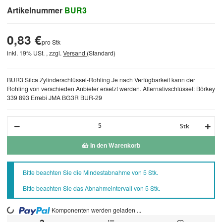
Artikelnummer
BUR3
0,83 €
pro Stk
inkl. 19% USt. , zzgl.
Versand
(Standard)
BUR3 Silca Zylinderschlüssel-Rohling Je nach Verfügbarkeit kann der
Rohling von verschieden Anbieter ersetzt werden. Alternativschlüssel: Börkey
339 893 Errebi JMA BG3R BUR-29
Stk
In den Warenkorb
x
Bitte beachten Sie die Mindestabnahme von 5 Stk.
Bitte beachten Sie das Abnahmeintervall von 5 Stk.
Komponenten werden geladen ...
Loading...