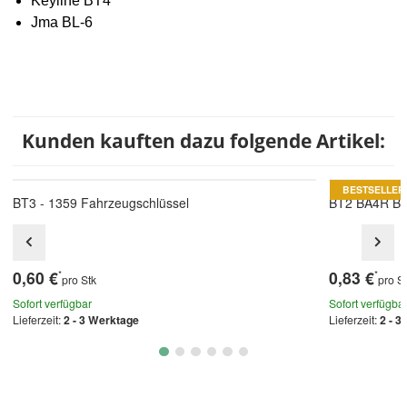
Keyline BT4
Jma BL-6
Kunden kauften dazu folgende Artikel:
BESTSELLER
BT3 - 1359 Fahrzeugschlüssel
BT2 BA4R BL-
0,60 €
0,83 €
*
*
pro Stk
pro S
Sofort verfügbar
Sofort verfügba
Lieferzeit:
2 - 3 Werktage
Lieferzeit:
2 - 3