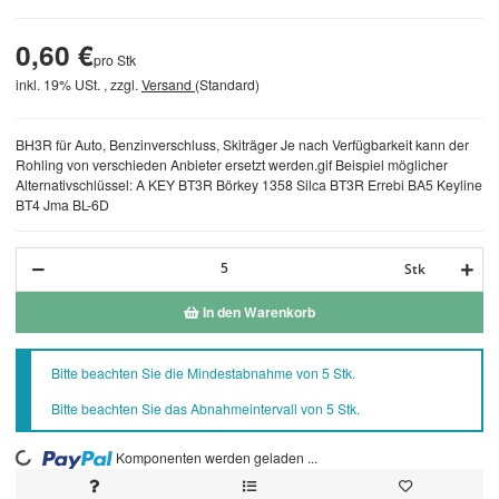
0,60 €
pro Stk
inkl. 19% USt. , zzgl.
Versand
(Standard)
BH3R für Auto, Benzinverschluss, Skiträger Je nach Verfügbarkeit kann der
Rohling von verschieden Anbieter ersetzt werden.gif Beispiel möglicher
Alternativschlüssel: A KEY BT3R Börkey 1358 Silca BT3R Errebi BA5 Keyline
BT4 Jma BL-6D
Stk
In den Warenkorb
x
Bitte beachten Sie die Mindestabnahme von 5 Stk.
Bitte beachten Sie das Abnahmeintervall von 5 Stk.
Komponenten werden geladen ...
Loading...