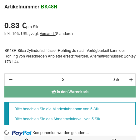
Artikelnummer
BK48R
0,83 €
pro Stk
inkl. 19% USt. , zzgl.
Versand
(Standard)
BK48R Silca Zylinderschlüssel-Rohling Je nach Verfügbarkeit kann der
Rohling von verschieden Anbieter ersetzt werden. Alternativschlüssel: Börkey
1731-44
Stk
In den Warenkorb
x
Bitte beachten Sie die Mindestabnahme von 5 Stk.
Bitte beachten Sie das Abnahmeintervall von 5 Stk.
Komponenten werden geladen ...
Loading...