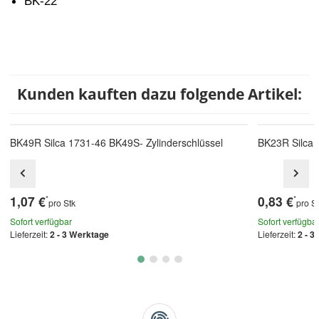
BK-22
Kunden kauften dazu folgende Artikel:
BK49R Silca 1731-46 BK49S- Zylinderschlüssel
BK23R Silca 
1,07 €
0,83 €
*
*
pro Stk
pro S
Sofort verfügbar
Sofort verfügba
Lieferzeit:
2 - 3 Werktage
Lieferzeit:
2 - 3