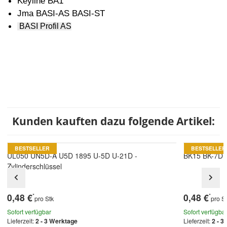
Keyline BA1
Jma BASI-AS BASI-ST
BASI Profil AS
Kunden kauften dazu folgende Artikel:
BESTSELLER
BESTSELLER
UL050 UN5D-A U5D 1895 U-5D U-21D -
BK15 BK-7D 1
Zylinderschlüssel
0,48 €
0,48 €
*
*
pro Stk
pro S
Sofort verfügbar
Sofort verfügba
Lieferzeit:
2 - 3 Werktage
Lieferzeit:
2 - 3