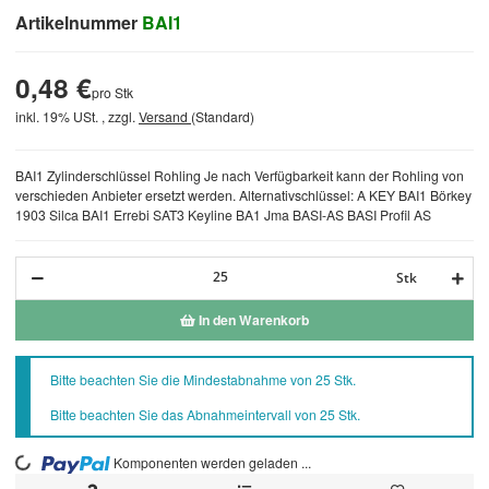
Artikelnummer
BAI1
0,48 €
pro Stk
inkl. 19% USt. , zzgl.
Versand
(Standard)
BAI1 Zylinderschlüssel Rohling Je nach Verfügbarkeit kann der Rohling von
verschieden Anbieter ersetzt werden. Alternativschlüssel: A KEY BAI1 Börkey
1903 Silca BAI1 Errebi SAT3 Keyline BA1 Jma BASI-AS BASI Profil AS
Stk
In den Warenkorb
x
Bitte beachten Sie die Mindestabnahme von 25 Stk.
Bitte beachten Sie das Abnahmeintervall von 25 Stk.
Komponenten werden geladen ...
Loading...