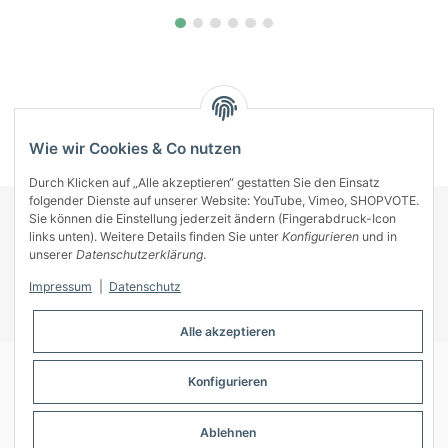
Kategorien
Wie wir Cookies & Co nutzen
Durch Klicken auf „Alle akzeptieren“ gestatten Sie den Einsatz
folgender Dienste auf unserer Website: YouTube, Vimeo, SHOPVOTE.
Sie können die Einstellung jederzeit ändern (Fingerabdruck-Icon
KONTAKT
links unten). Weitere Details finden Sie unter
Konfigurieren
und in
INFORMATIONEN
unserer
Datenschutzerklärung
.
INFORMATIONEN
Impressum
|
Datenschutz
ZAHLUNGSARTEN
Alle akzeptieren
Konfigurieren
© A-Key
Ablehnen