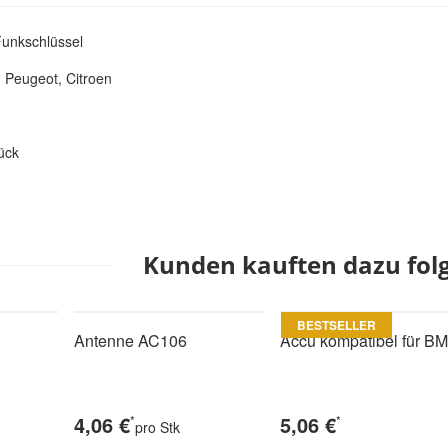
unkschlüssel
, Peugeot, Citroen
ück
Kunden kauften dazu folg
BESTSELLER
Antenne AC106
Accu kompatibel für B
4,06 €
5,06 €
*
*
pro Stk