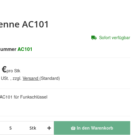
enne AC101
Sofort verfügbar
lnummer
AC101
 €
pro Stk
 USt. , zzgl.
Versand
(Standard)
AC101 für Funkschlüssel
In den Warenkorb
Stk