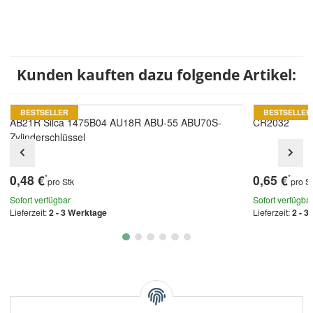
Kunden kauften dazu folgende Artikel:
BESTSELLER
BESTSELLER
AB21R Silca 1475B04 AU18R ABU-55 ABU70S-
CR2032
Zylinderschlüssel
0,48 €
0,65 €
*
*
pro Stk
pro S
Sofort verfügbar
Sofort verfügba
Lieferzeit:
2 - 3 Werktage
Lieferzeit:
2 - 3
Kategorien