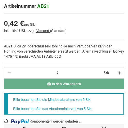
Artikelnummer
AB21
0,42 €
pro Stk
inkl. 19% USt. , zzgl.
Versand
(Standard)
AB21 Silca Zylinderschlüssel-Rohling Je nach Verfügbarkeit kann der
Rohling von verschieden Anbieter ersetzt werden. Alternativschlüssel: Börkey
1475 1/2 Errebi JMA AU18 ABU-55D
Stk
In den Warenkorb
x
Bitte beachten Sie die Mindestabnahme von 5 Stk.
Bitte beachten Sie das Abnahmeintervall von 5 Stk.
Loading...
Komponenten werden geladen ...