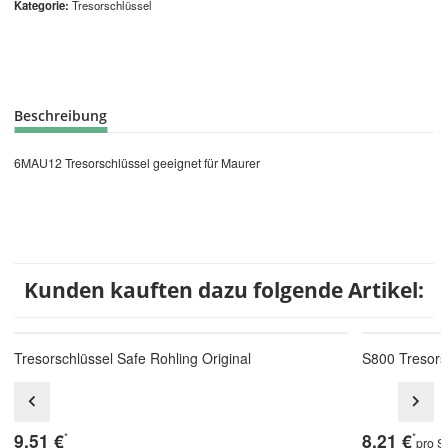
Kategorie
Tresorschlüssel
Beschreibung
6MAU12 Tresorschlüssel geeignet für Maurer
Kunden kauften dazu folgende Artikel:
Tresorschlüssel Safe Rohling Original
S800 Tresors
9,51 €
8,21 €
*
*
pro S