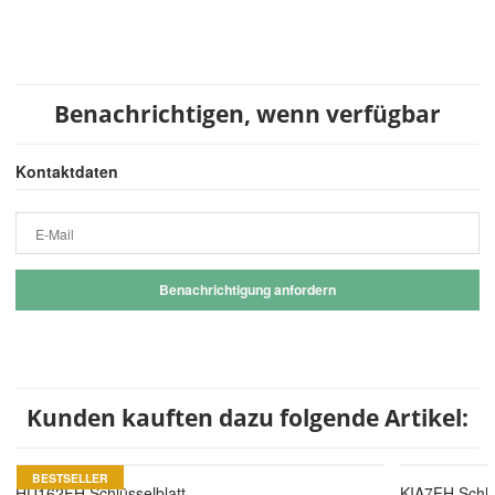
Benachrichtigen, wenn verfügbar
Kontaktdaten
E-Mail
Benachrichtigung anfordern
Kunden kauften dazu folgende Artikel:
BESTSELLER
HU162FH Schlüsselblatt
KIA7FH Schlü