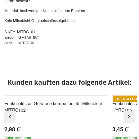
Farbe: schwarz
Material: hochwertiger Kunststoff, ohne Emblem
Kein Mitsubishi-Originalschlüsselgehäuse
A KEY MITRC101
Errebi GMTMIT8C1
Silca MIT8RS2
Kunden kauften dazu folgende Artikel:
BESTSELLER
Funkschlüssel-Gehäuse kompatibel für Mitsubishi-
Funkschlüsse
MITRC102
HYRC105
2,98 €
3,45 €
*
*
Sofort verfügbar
Sofort verfügba